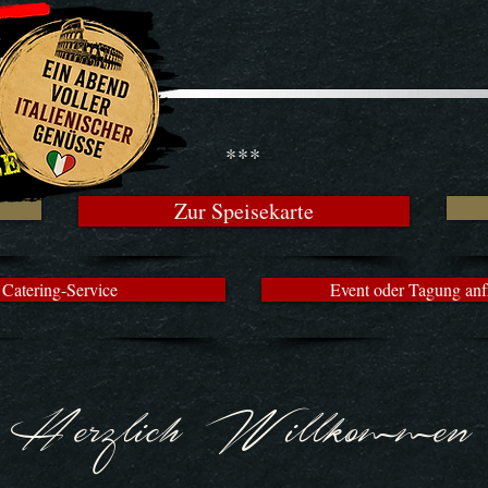
***
Zur Speisekarte
Catering-Service
Event oder Tagung anf
Herzlich Willkommen