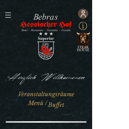
STEAK
HOUSE
Herzlich Willkommen
Veranstaltungsräume
Menü /
Buffet