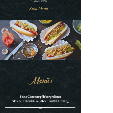
Gewürze."
Zum Menü >
Menü 1
Feine Gänsestopfleberpralinen
erlesener Feldsalat, Waldbeer-Trüffel-Dressing
***