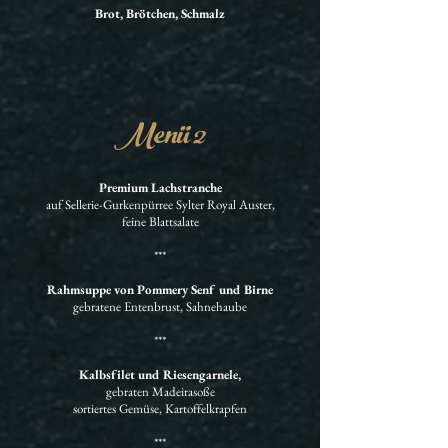
Brot, Brötchen, Schmalz
Menü 2
Premium Lachstranche
auf Sellerie-Gurkenpürree Sylter Royal Auster,
feine Blattsalate
***
Rahmsuppe von Pommery Senf und Birne
gebratene Entenbrust, Sahnehaube
***
Kalbsfilet und Riesengarnele,
gebraten Madeirasoße
sortiertes Gemüse, Kartoffelkrapfen
***